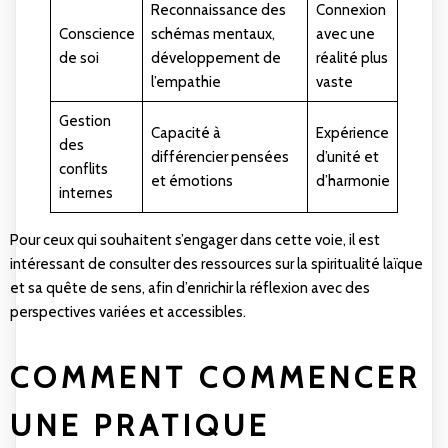
Reconnaissance des
Connexion
Conscience
schémas mentaux,
avec une
de soi
développement de
réalité plus
l’empathie
vaste
Gestion
Capacité à
Expérience
des
différencier pensées
d’unité et
conflits
et émotions
d’harmonie
internes
Pour ceux qui souhaitent s’engager dans cette voie, il est
intéressant de consulter des ressources sur la
spiritualité laïque
et sa quête de sens
, afin d’enrichir la réflexion avec des
perspectives variées et accessibles.
COMMENT COMMENCER
UNE PRATIQUE