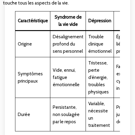
touche tous les aspects de la vie.
Syndrome de
Caractéristique
Dépression
Burn-o
la vie vide
Désalignement
Trouble
Épuisem
Origine
profond du
clinique
lié au str
sens personnel
émotionnel
professi
Tristesse,
Fatigue
Vide, ennui,
perte
Symptômes
extrême,
fatigue
d’énergie,
principaux
cynisme,
émotionnelle
troubles
inefficaci
physiques
Variable,
Persistante,
Prolongé
nécessite
Durée
non soulagée
jusqu’à pr
un
par le repos
de mesur
traitement