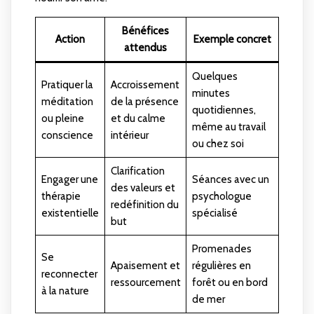
Bénéfices
Action
Exemple concret
attendus
Quelques
Pratiquer la
Accroissement
minutes
méditation
de la présence
quotidiennes,
ou pleine
et du calme
même au travail
conscience
intérieur
ou chez soi
Clarification
Engager une
Séances avec un
des valeurs et
thérapie
psychologue
redéfinition du
existentielle
spécialisé
but
Promenades
Se
Apaisement et
régulières en
reconnecter
ressourcement
forêt ou en bord
à la nature
de mer