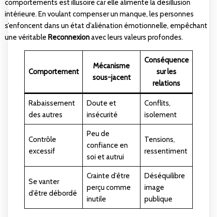
comportements est illusoire car elle alimente la désillusion
intérieure. En voulant compenser un manque, les personnes
s’enfoncent dans un état d’aliénation émotionnelle, empêchant
une véritable
Reconnexion
avec leurs valeurs profondes.
Conséquence
Mécanisme
Comportement
sur les
sous-jacent
relations
Rabaissement
Doute et
Conflits,
des autres
insécurité
isolement
Peu de
Contrôle
Tensions,
confiance en
excessif
ressentiment
soi et autrui
Crainte d’être
Déséquilibre
Se vanter
perçu comme
image
d’être débordé
inutile
publique