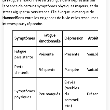
La fatigue émotionnelle se distingue de la dépression par
l’absence de certains symptômes physiques majeurs, et du
stress aigu par sa persistance. Elle évoque un manque de
HarmoniSens
entre les exigences de la vie et les ressources
internes pour y répondre.
Fatigue
Symptômes
Dépression
Anxiété
émotionnelle
Fatigue
Présente
Présente
Variable
persistante
Perte
Fréquente
Marquée
Variable
d’intérêt
Élevés
(troubles
Symptômes
Peu marqués
du
Présents
physiques
sommeil,
etc.)