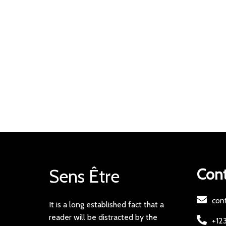
Cont
Sens Être
con
It is a long established fact that a
reader will be distracted by the
+12