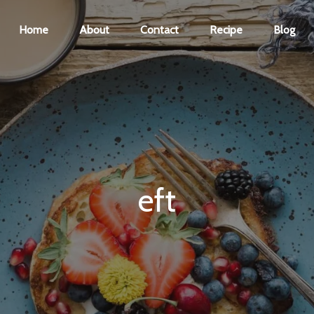
Home
About
Contact
Recipe
Blog
eft