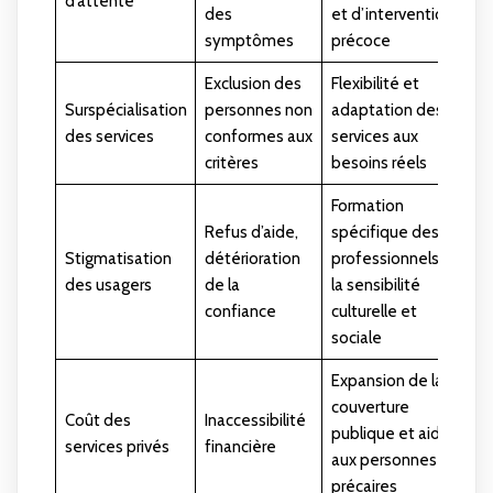
d’attente
des
et d’intervention
symptômes
précoce
Exclusion des
Flexibilité et
Surspécialisation
personnes non
adaptation des
des services
conformes aux
services aux
critères
besoins réels
Formation
Refus d’aide,
spécifique des
Stigmatisation
détérioration
professionnels à
des usagers
de la
la sensibilité
confiance
culturelle et
sociale
Expansion de la
couverture
Coût des
Inaccessibilité
publique et aide
services privés
financière
aux personnes
précaires