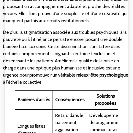
proposant un accompagnement adapté et proche des réalités
vécues. Elles font preuve d’une souplesse et d’une créativité qui
manquent parfois aux circuits institutionnels.
De plus, la stigmatisation associée aux troubles psychiques, à la
pauvreté ou à l’itinérance persiste encore, posant une double
barrière face aux soins. Cette discrimination, constatée dans
certains comportements soignants, renforce l’exclusion et
désenchante les patients. Améliorer la qualité de la prise en
charge dans une optique plus humaniste et inclusive est une
urgence pour promouvoir un véritable
mieux-être psychologique
à l’échelle collective.
Solutions
Barrières d’accès
Conséquences
proposées
Retard dans le
Développement
traitement,
de programmes
Longues listes
aggravation
communautaires